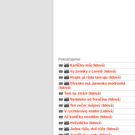
Pokračujeme:
Karlíčku můj
(
lidová
)
Vy zvonky v Loretě
(
lidová
)
Hrajte, já ráda tancuju
(
lidová
)
Dívenko má, panenko modrooká
(
lidová
)
Tam na stráni
(
lidová
)
Nedaleko od Trenčína
(
lidová
)
Ten večer májový
(
lidová
)
V rychtárovej studni
(
Lidová
)
Až koníčky osedlám
(
lidová
)
Hvězdička
(
lidová
)
Jedna růža, dvě růže
(
lidová
)
Jetelíček u vody
(
lidová
)