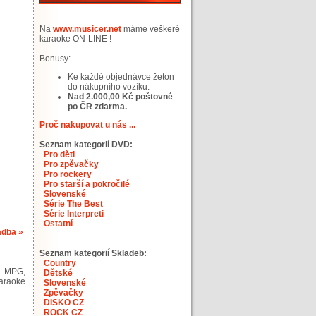
Na
www.musicer.net
máme veškeré
karaoke ON-LINE !
Bonusy:
Ke každé objednávce žeton
do nákupního vozíku.
Nad 2.000,00 Kč poštovné
po ČR zdarma.
Proč nakupovat u nás ...
Seznam kategorií DVD:
Pro děti
Pro zpěvačky
Pro rockery
Pro starší a pokročilé
Slovenské
Série The Best
Série Interpreti
Ostatní
adba »
Seznam kategorií Skladeb:
Country
b. MPG,
Dětské
araoke
Slovenské
Zpěvačky
DISKO CZ
ROCK CZ