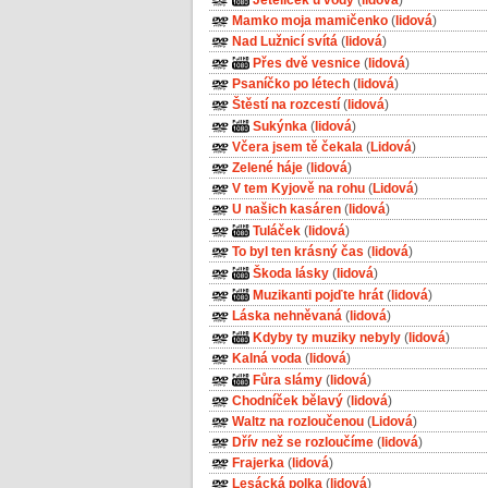
Mamko moja mamičenko
(
lidová
)
Nad Lužnicí svítá
(
lidová
)
Přes dvě vesnice
(
lidová
)
Psaníčko po létech
(
lidová
)
Štěstí na rozcestí
(
lidová
)
Sukýnka
(
lidová
)
Včera jsem tě čekala
(
Lidová
)
Zelené háje
(
lidová
)
V tem Kyjově na rohu
(
Lidová
)
U našich kasáren
(
lidová
)
Tuláček
(
lidová
)
To byl ten krásný čas
(
lidová
)
Škoda lásky
(
lidová
)
Muzikanti pojďte hrát
(
lidová
)
Láska nehněvaná
(
lidová
)
Kdyby ty muziky nebyly
(
lidová
)
Kalná voda
(
lidová
)
Fůra slámy
(
lidová
)
Chodníček bělavý
(
lidová
)
Waltz na rozloučenou
(
Lidová
)
Dřív než se rozloučíme
(
lidová
)
Frajerka
(
lidová
)
Lesácká polka
(
lidová
)