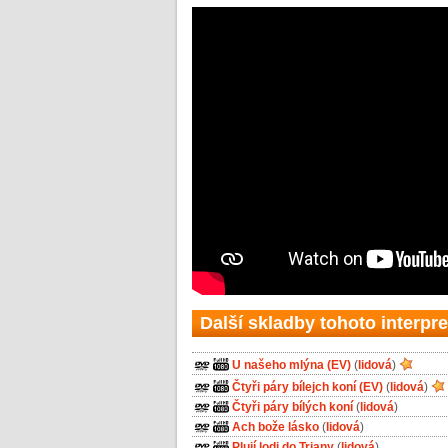
Další skladby tohoto interpre
U našeho mlýna (EV)
(
lidová
)
Čtyři páry bílejch koní (EV)
(
lidová
)
Čtyři páry bílých koní
(
lidová
)
Ach bože lásko
(
lidová
)
Plují lodi do Triany
(
lidová
)