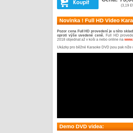
(3,19 
Novinka ! Full HD Video Kar
Pozor cena Full HD provedení je u této skla
oproti výše uvedené ceně.
Full HD provede
2018 objednat až v koši a nebo online na
www.
Ukázky pro běžné Karaoke DVD jsou pak níže n
Demo DVD videa: