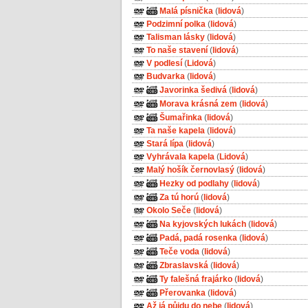
Malá písnička
(
lidová
)
Podzimní polka
(
lidová
)
Talisman lásky
(
lidová
)
To naše stavení
(
lidová
)
V podlesí
(
Lidová
)
Budvarka
(
lidová
)
Javorinka šedivá
(
lidová
)
Morava krásná zem
(
lidová
)
Šumařinka
(
lidová
)
Ta naše kapela
(
lidová
)
Stará lípa
(
lidová
)
Vyhrávala kapela
(
Lidová
)
Malý hošík černovlasý
(
lidová
)
Hezky od podlahy
(
lidová
)
Za tú horú
(
lidová
)
Okolo Seče
(
lidová
)
Na kyjovských lukách
(
lidová
)
Padá, padá rosenka
(
lidová
)
Teče voda
(
lidová
)
Zbraslavská
(
lidová
)
Ty falešná frajárko
(
lidová
)
Přerovanka
(
lidová
)
Až já půjdu do nebe
(
lidová
)