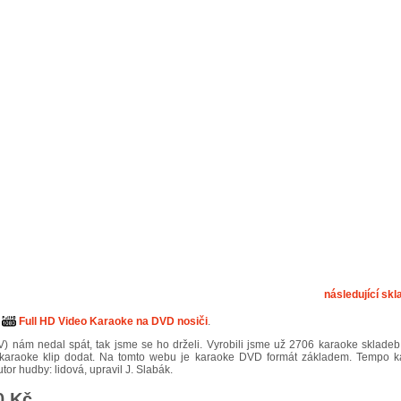
následující skl
,
Full HD Video Karaoke na DVD nosiči
.
V) nám nedal spát, tak jsme se ho drželi. Vyrobili jsme už 2706 karaoke sklade
 karaoke klip dodat. Na tomto webu je karaoke DVD formát základem. Tempo k
tor hudby: lidová, upravil J. Slabák.
0 Kč