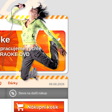
oke
pracujeme rychle
 KARAOKE DVD
Q
Dárky
08.08.2026
Sleva na další nákup