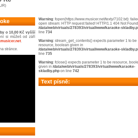
EUR)
Warning
: fopen(https://www.musicer.net/texty/7102.txt): faile
aoke
open stream: HTTP request failed! HTTP/1.1 404 Not Found
/data/web/virtuals/278393/virtual/www/karaoke-skladby.
line
734
dby o 10,00 Kč vyšší
ní si můžeš od září
Warning
: stream_get_contents() expects parameter 1 to be
musicer.net
.
resource, boolean given in
a stránce.
/data/web/virtuals/278393/virtual/www/karaoke-skladby.
line
735
Warning
: fclose() expects parameter 1 to be resource, boo
given in
/data/web/virtuals/278393/virtual/www/karaoke-
skladby.php
on line
742
Text písně: