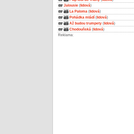
Jalousie
(
lidová
)
La Paloma
(
lidová
)
Pohádka mládí
(
lidová
)
Až budou trumpety
(
lidová
)
Chodouňská
(
lidová
)
Reklama: