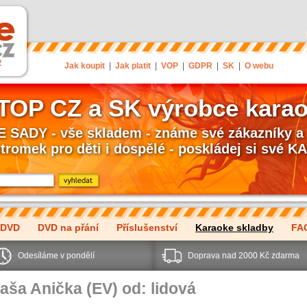
Jak koupit
|
Jak platit
|
VOP
|
GDPR
|
SK
|
O webu
 TOP CZ a SK výrobce kara
SADY - vše skladem - známe své zákazníky a 
stromek pro děti i dospělé - poskládej si své
 DVD
DVD na přání
Příslušenství
Karaoke skladby
FA
Odesíláme v pondělí
Doprava nad 2000 Kč zdarma
aša Anička (EV) od: lidová