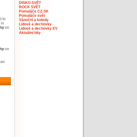
DISKO SVĚT
ROCK SVĚT
Pomaláče CZ-SK
Pomaláče svět
d to
Vánoční a koledy
 in
Lidové a dechovky
php
on
Lidové a dechovky EV
Aktuální hity
php
on
lean