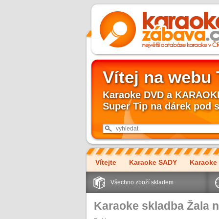
Vítej na webu
Karaoke DVD a KARAOKE 
Super Tip na dárek pod 
Vítejte
Karaoke SADY
Karaoke
Všechno zboží skladem
Karaoke skladba Žala n