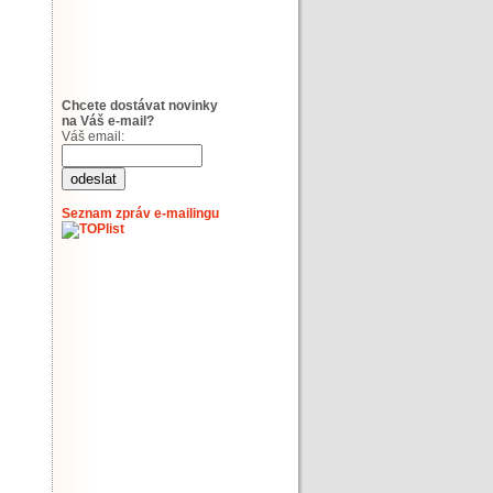
Chcete dostávat novinky
na Váš e-mail?
Váš email:
Seznam zpráv e-mailingu