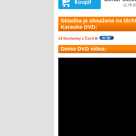
(2,76 
Skladba je obsažena na těch
Karaoke DVD:
24 Dechovky z Čech III
Demo DVD videa: