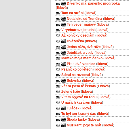
Dívenko má, panenko modrooká
(
lidová
)
Tam na stráni
(
lidová
)
Nedaleko od Trenčína
(
lidová
)
Ten večer májový
(
lidová
)
V rychtárovej studni
(
Lidová
)
Až koníčky osedlám
(
lidová
)
Hvězdička
(
lidová
)
Jedna růža, dvě růže
(
lidová
)
Jetelíček u vody
(
lidová
)
Mamko moja mamičenko
(
lidová
)
Přes dvě vesnice
(
lidová
)
Psaníčko po létech
(
lidová
)
Štěstí na rozcestí
(
lidová
)
Sukýnka
(
lidová
)
Včera jsem tě čekala
(
Lidová
)
Zelené háje
(
lidová
)
V tem Kyjově na rohu
(
Lidová
)
U našich kasáren
(
lidová
)
Tuláček
(
lidová
)
To byl ten krásný čas
(
lidová
)
Škoda lásky
(
lidová
)
Muzikanti pojďte hrát
(
lidová
)