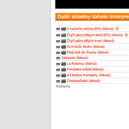
Další skladby tohoto interpre
U našeho mlýna (EV)
(
lidová
)
Čtyři páry bílejch koní (EV)
(
lidová
)
Čtyři páry bílých koní
(
lidová
)
Ach bože lásko
(
lidová
)
Plují lodi do Triany
(
lidová
)
Jalousie
(
lidová
)
La Paloma
(
lidová
)
Pohádka mládí
(
lidová
)
Až budou trumpety
(
lidová
)
Chodouňská
(
lidová
)
Reklama: