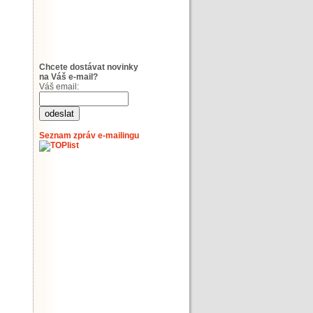
Chcete dostávat novinky
na Váš e-mail?
Váš email:
Seznam zpráv e-mailingu