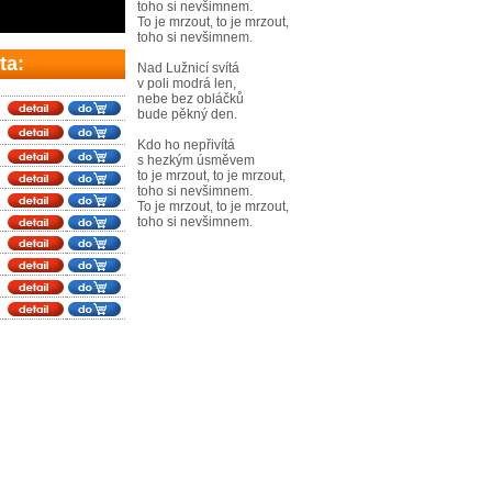
toho si nevšimnem.
To je mrzout, to je mrzout,
toho si nevšimnem.
ta:
Nad Lužnicí svítá
v poli modrá len,
nebe bez obláčků
bude pěkný den.
Kdo ho nepřivítá
s hezkým úsměvem
to je mrzout, to je mrzout,
toho si nevšimnem.
To je mrzout, to je mrzout,
toho si nevšimnem.