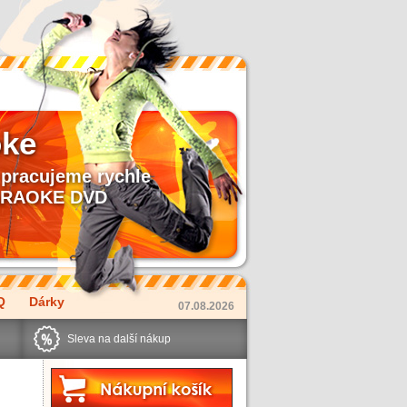
oke
pracujeme rychle
 KARAOKE DVD
Q
Dárky
07.08.2026
Sleva na další nákup