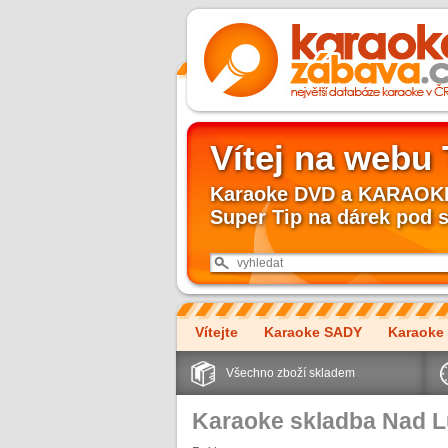
Vítej na webu
Karaoke DVD a KARAOKE 
Super Tip na dárek pod 
Vítejte
Karaoke SADY
Karaoke
Všechno zboží skladem
Karaoke skladba Nad Lu