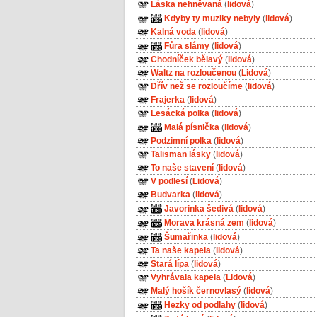
Láska nehněvaná
(
lidová
)
Kdyby ty muziky nebyly
(
lidová
)
Kalná voda
(
lidová
)
Fůra slámy
(
lidová
)
Chodníček bělavý
(
lidová
)
Waltz na rozloučenou
(
Lidová
)
Dřív než se rozloučíme
(
lidová
)
Frajerka
(
lidová
)
Lesácká polka
(
lidová
)
Malá písnička
(
lidová
)
Podzimní polka
(
lidová
)
Talisman lásky
(
lidová
)
To naše stavení
(
lidová
)
V podlesí
(
Lidová
)
Budvarka
(
lidová
)
Javorinka šedivá
(
lidová
)
Morava krásná zem
(
lidová
)
Šumařinka
(
lidová
)
Ta naše kapela
(
lidová
)
Stará lípa
(
lidová
)
Vyhrávala kapela
(
Lidová
)
Malý hošík černovlasý
(
lidová
)
Hezky od podlahy
(
lidová
)