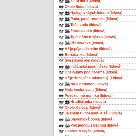
Za tú horú
(
lidová
)
Okolo Seče
(
lidová
)
Na kyjovských lukách
(
lidová
)
Padá, padá rosenka
(
lidová
)
Teče voda
(
lidová
)
Zbraslavská
(
lidová
)
Ty falešná frajárko
(
lidová
)
Přerovanka
(
lidová
)
Až já půjdu do nebe
(
lidová
)
Boršičanka
(
lidová
)
Švestková alej
(
lidová
)
Indiánská píseň lásky
(
lidová
)
Chaloupky pod horama
(
lidová
)
Už je šohajíček odvedený
(
Lidová
)
Na Vlachovce
(
lidová
)
Moje česká vlast
(
lidová
)
Povězte mě mamko
(
lidová
)
Hradišťanka
(
lidová
)
Okolo Kyjova
(
lidová
)
Já znám tu hospodu a sál
(
lidová
)
Slavonická polka
(
lidová
)
Pod jednou střechou
(
lidová
)
Chodila Maryša
(
lidová
)