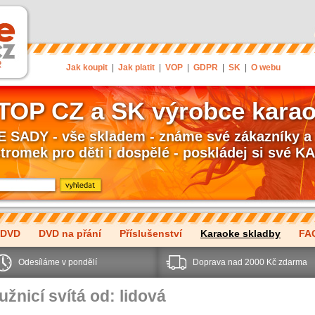
Jak koupit
|
Jak platit
|
VOP
|
GDPR
|
SK
|
O webu
 TOP CZ a SK výrobce kara
SADY - vše skladem - známe své zákazníky a 
stromek pro děti i dospělé - poskládej si své
 DVD
DVD na přání
Příslušenství
Karaoke skladby
FA
Odesíláme v pondělí
Doprava nad 2000 Kč zdarma
žnicí svítá od: lidová