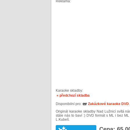
Reklama:
Karaoke skladby:
« předchozí skladba
Disponibilní pro:
Zakázkové karaoke DVD
.
Originál karaoke skladby Nad Lužnicí svítá nám
stále nás to baví :) DVD formát s ML i bez M
L.Kubeš.
Cena: 65,0