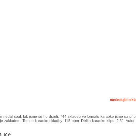
následující skl
 nedal spát, tak jsme se ho drželi. 744 skladeb ve formátu karaoke jsme už připr
L je základem. Tempo karaoke skladby: 115 bpm. Délka karaoke klipu: 2:31. Autor
0 Kč