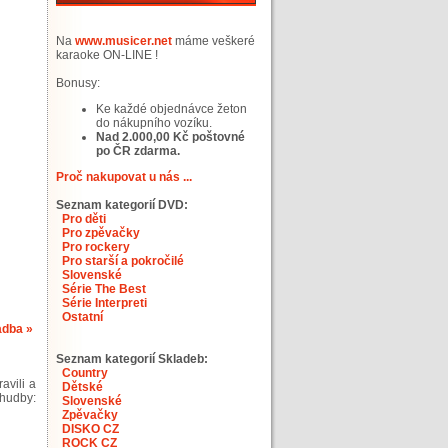
Na
www.musicer.net
máme veškeré
karaoke ON-LINE !
Bonusy:
Ke každé objednávce žeton
do nákupního vozíku.
Nad 2.000,00 Kč poštovné
po ČR zdarma.
Proč nakupovat u nás ...
Seznam kategorií DVD:
Pro děti
Pro zpěvačky
Pro rockery
Pro starší a pokročilé
Slovenské
Série The Best
Série Interpreti
Ostatní
adba »
Seznam kategorií Skladeb:
Country
avili a
Dětské
 hudby:
Slovenské
Zpěvačky
DISKO CZ
ROCK CZ