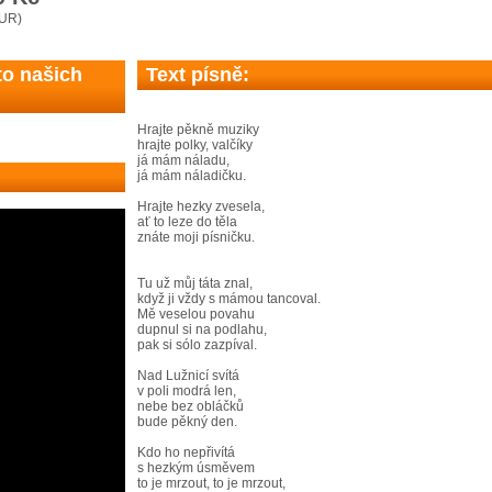
EUR)
to našich
Text písně:
Hrajte pěkně muziky
hrajte polky, valčíky
já mám náladu,
já mám náladičku.
Hrajte hezky zvesela,
ať to leze do těla
znáte moji písničku.
Tu už můj táta znal,
když ji vždy s mámou tancoval.
Mě veselou povahu
dupnul si na podlahu,
pak si sólo zazpíval.
Nad Lužnicí svítá
v poli modrá len,
nebe bez obláčků
bude pěkný den.
Kdo ho nepřivítá
s hezkým úsměvem
to je mrzout, to je mrzout,