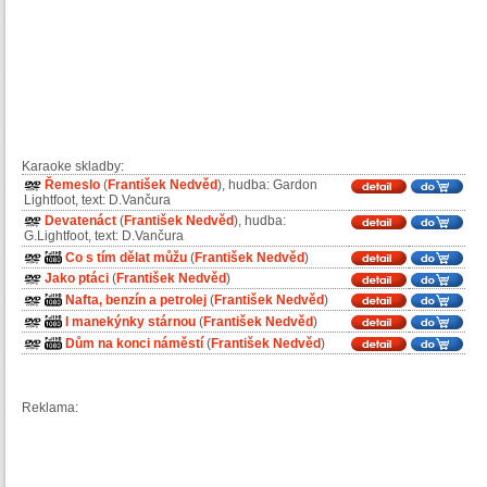
Karaoke skladby:
Řemeslo
(
František Nedvěd
), hudba: Gardon
Lightfoot, text: D.Vančura
Devatenáct
(
František Nedvěd
), hudba:
G.Lightfoot, text: D.Vančura
Co s tím dělat můžu
(
František Nedvěd
)
Jako ptáci
(
František Nedvěd
)
Nafta, benzín a petrolej
(
František Nedvěd
)
I manekýnky stárnou
(
František Nedvěd
)
Dům na konci náměstí
(
František Nedvěd
)
Reklama: