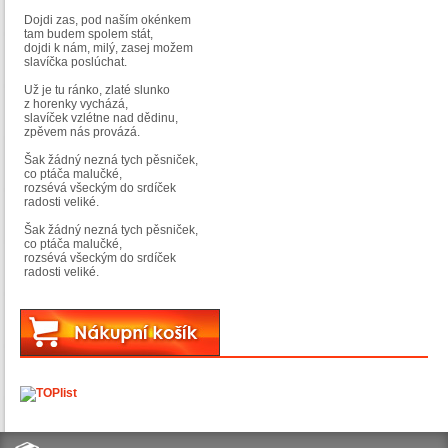
Dojdi zas, pod naším okénkem
tam budem spolem stát,
dojdi k nám, milý, zasej možem
slavíčka poslúchat.
Už je tu ránko, zlaté slunko
z horenky vycházá,
slavíček vzlétne nad dědinu,
zpěvem nás provázá.
Šak žádný nezná tych pěsniček,
co ptáča malučké,
rozsévá všeckým do srdíček
radosti veliké.
Šak žádný nezná tych pěsniček,
co ptáča malučké,
rozsévá všeckým do srdíček
radosti veliké.