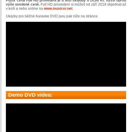
Pozor cena Full HD provedení je u této skladby o 10,00 Kč vyšší oproti
výše uvedené ceně.
Full HD provedení si můžeš od září 2018 objednat až
v koši a nebo online na
www.musicer.net
.
Ukázky pro běžné Karaoke DVD jsou pak níže na stránce.
Demo DVD videa: