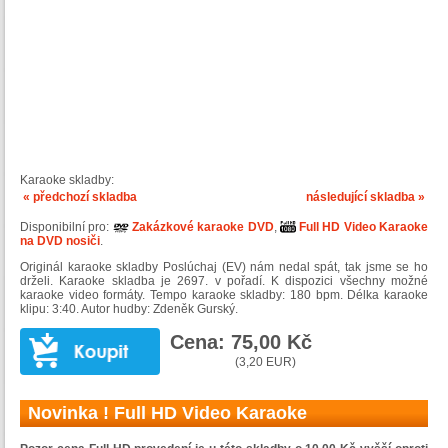
Karaoke skladby:
« předchozí skladba
následující skladba »
Disponibilní pro:
Zakázkové karaoke DVD
,
Full HD Video Karaoke
na DVD nosiči
.
Originál karaoke skladby Poslúchaj (EV) nám nedal spát, tak jsme se ho
drželi. Karaoke skladba je 2697. v pořadí. K dispozici všechny možné
karaoke video formáty. Tempo karaoke skladby: 180 bpm. Délka karaoke
klipu: 3:40. Autor hudby: Zdeněk Gurský.
Cena: 75,00 Kč
(3,20 EUR)
Novinka ! Full HD Video Karaoke