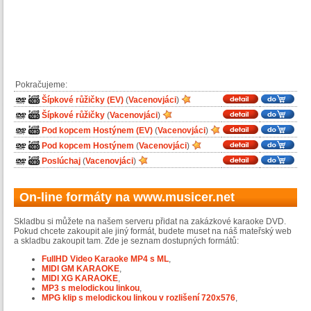
Pokračujeme:
Šípkové růžičky (EV)
(
Vacenovjáci
)
Šípkové růžičky
(
Vacenovjáci
)
Pod kopcem Hostýnem (EV)
(
Vacenovjáci
)
Pod kopcem Hostýnem
(
Vacenovjáci
)
Poslúchaj
(
Vacenovjáci
)
On-line formáty na www.musicer.net
Skladbu si můžete na našem serveru přidat na zakázkové karaoke DVD.
Pokud chcete zakoupit ale jiný formát, budete muset na náš mateřský web
a skladbu zakoupit tam. Zde je seznam dostupných formátů:
FullHD Video Karaoke MP4 s ML
,
MIDI GM KARAOKE
,
MIDI XG KARAOKE
,
MP3 s melodickou linkou
,
MPG klip s melodickou linkou v rozlišení 720x576
,