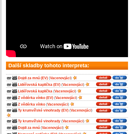
Další skladby tohoto interpreta:
Dojdi za mnú (EV)
(
Vacenovjáci
)
Lidéřovská kaplička (EV)
(
Vacenovjáci
)
Lidéřovská kaplička
(
Vacenovjáci
)
Z vědérka vínko (EV)
(
Vacenovjáci
)
Z vědérka vínko
(
Vacenovjáci
)
Ty krumvířské vinohrady (EV)
(
Vacenovjáci
)
Ty krumvířské vinohrady
(
Vacenovjáci
)
Dojdi za mnú
(
Vacenovjáci
)