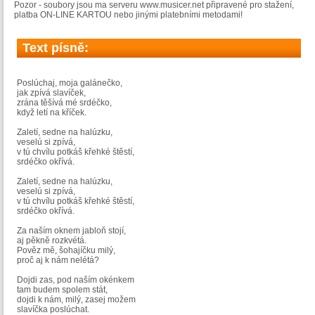
Pozor - soubory jsou ma serveru www.musicer.net připravené pro stažení,
platba ON-LINE KARTOU nebo jinými platebními metodami!
Text písně:
Poslúchaj, moja galánečko,
jak zpívá slavíček,
zrána těšívá mé srdéčko,
když letí na kříček.
Zaletí, sedne na halúzku,
veselú si zpívá,
v tú chvílu potkáš křehké štěstí,
srdéčko okřívá.
Zaletí, sedne na halúzku,
veselú si zpívá,
v tú chvílu potkáš křehké štěstí,
srdéčko okřívá.
Za naším oknem jabloň stojí,
aj pěkně rozkvétá.
Pověz mě, šohajíčku milý,
proč aj k nám nelétá?
Dojdi zas, pod naším okénkem
tam budem spolem stát,
dojdi k nám, milý, zasej možem
slavíčka poslúchat.