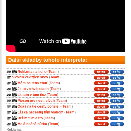
Další skladby tohoto interpreta:
Reklama na ticho
(
Team
)
Slovník cudzých snov
(
Team
)
Mám na teba chuť
(
Team
)
Je to vo hviezdach
(
Team
)
Lietam v tom tiež
(
Team
)
Pieseň pre nesmelých
(
Team
)
Óda ( na tie cesty po tele )
(
Team
)
Láska necestuj tým vlakom
(
Team
)
Držím ti miesto
(
Team
)
Malá nočná búrka
(
Team
)
Reklama: