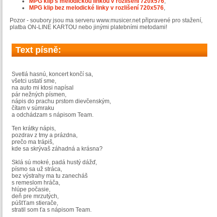
MPG klip s melodickou linkou v rozlišení 720x576
,
MPG klip bez melodické linky v rozlišení 720x576
,
Pozor - soubory jsou ma serveru www.musicer.net připravené pro stažení,
platba ON-LINE KARTOU nebo jinými platebními metodami!
Text písně:
Svetlá hasnú, koncert končí sa,
všetci ustatí sme,
na auto mi ktosi napísal
pár nežných písmen,
nápis do prachu prstom dievčenským,
čítam v súmraku
a odchádzam s nápisom Team.
Ten krátky nápis,
pozdrav z tmy a prázdna,
prečo ma trápiš,
kde sa skrývaš záhadná a krásna?
Sklá sú mokré, padá hustý dážď,
písmo sa už stráca,
bez výstrahy ma tu zanecháš
s remeslom hráča,
hlúpe počasie,
deň pre mrzutých,
púšťťam stierače,
stratil som ťa s nápisom Team.