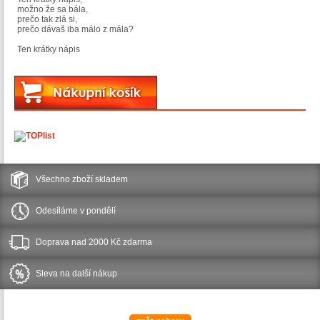
možno že sa bála,
prečo tak zlá si,
prečo dávaš iba málo z mála?
Ten krátky nápis
Všechno zboží skladem
Odesíláme v pondělí
Doprava nad 2000 Kč zdarma
Sleva na další nákup