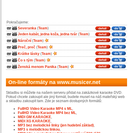
Pokračujeme:
Severanka
(
Team
)
Jeden kabát, jedna koža, jedna tvár
(
Team
)
Nároční
(
Team
)
Preč, preč
(
Team
)
Krátke lásky
(
Team
)
Čo s tým
(
Team
)
Ženská menom Panika
(
Team
)
On-line formáty na www.musicer.net
Skladbu si můžete na našem serveru přidat na zakázkové karaoke DVD.
Pokud chcete zakoupit ale jiný formát, budete muset na náš mateřský web
a skladbu zakoupit tam. Zde je seznam dostupných formátů:
FullHD Video Karaoke MP4 s ML
,
FullHD Video Karaoke MP4 bez ML
,
MIDI GM KARAOKE
,
MIDI XG KARAOKE
,
MP3 bez melodické linky (jen hudební základ)
,
MP3 s melodickou linkou
,