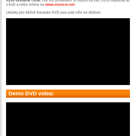
výše uvedené ceně.
Full HD provedení si můžeš od září 2018 objednat až
v koši a nebo online na
www.musicer.net
.
Ukázky pro běžné Karaoke DVD jsou pak níže na stránce.
Demo DVD videa: