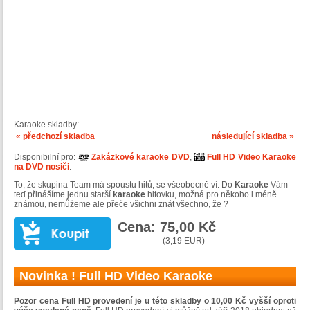
Karaoke skladby:
« předchozí skladba
následující skladba »
Disponibilní pro:
Zakázkové karaoke DVD
,
Full HD Video Karaoke
na DVD nosiči
.
To, že skupina Team má spoustu hitů, se všeobecně ví. Do
Karaoke
Vám
teď přinášíme jednu starší
karaoke
hitovku, možná pro někoho i méně
známou, nemůžeme ale přeče všichni znát všechno, že ?
Cena: 75,00 Kč
(3,19 EUR)
Novinka ! Full HD Video Karaoke
Pozor cena Full HD provedení je u této skladby o 10,00 Kč vyšší oproti