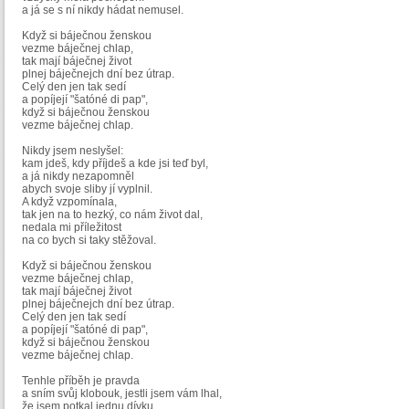
a já se s ní nikdy hádat nemusel.
Když si báječnou ženskou
vezme báječnej chlap,
tak mají báječnej život
plnej báječnejch dní bez útrap.
Celý den jen tak sedí
a popíjejí "šatóné di pap",
když si báječnou ženskou
vezme báječnej chlap.
Nikdy jsem neslyšel:
kam jdeš, kdy příjdeš a kde jsi teď byl,
a já nikdy nezapomněl
abych svoje sliby jí vyplnil.
A když vzpomínala,
tak jen na to hezký, co nám život dal,
nedala mi příležitost
na co bych si taky stěžoval.
Když si báječnou ženskou
vezme báječnej chlap,
tak mají báječnej život
plnej báječnejch dní bez útrap.
Celý den jen tak sedí
a popíjejí "šatóné di pap",
když si báječnou ženskou
vezme báječnej chlap.
Tenhle příběh je pravda
a sním svůj klobouk, jestli jsem vám lhal,
že jsem potkal jednu dívku,