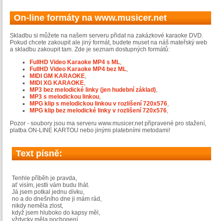
On-line formáty na www.musicer.net
Skladbu si můžete na našem serveru přidat na zakázkové karaoke DVD.
Pokud chcete zakoupit ale jiný formát, budete muset na náš mateřský web
a skladbu zakoupit tam. Zde je seznam dostupných formátů:
FullHD Video Karaoke MP4 s ML
,
FullHD Video Karaoke MP4 bez ML
,
MIDI GM KARAOKE
,
MIDI XG KARAOKE
,
MP3 bez melodické linky (jen hudební základ)
,
MP3 s melodickou linkou
,
MPG klip s melodickou linkou v rozlišení 720x576
,
MPG klip bez melodické linky v rozlišení 720x576
,
Pozor - soubory jsou ma serveru www.musicer.net připravené pro stažení,
platba ON-LINE KARTOU nebo jinými platebními metodami!
Text písně:
Tenhle příběh je pravda,
ať visím, jestli vám budu lhát.
Já jsem potkal jednu dívku,
no a do dnešního dne ji mám rád,
nikdy neměla zlost,
když jsem hluboko do kapsy měl,
vždycky měla pochopení