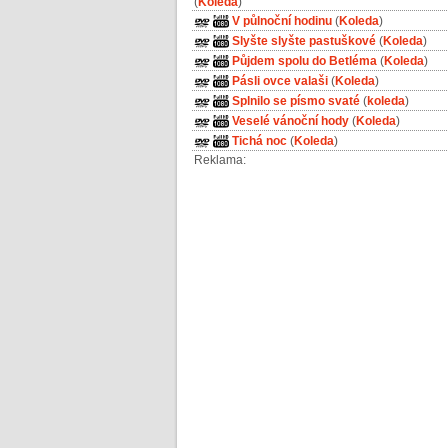
(
Koleda
)
V půlnoční hodinu
(
Koleda
)
Slyšte slyšte pastuškové
(
Koleda
)
Půjdem spolu do Betléma
(
Koleda
)
Pásli ovce valaši
(
Koleda
)
Splnilo se písmo svaté
(
koleda
)
Veselé vánoční hody
(
Koleda
)
Tichá noc
(
Koleda
)
Reklama: