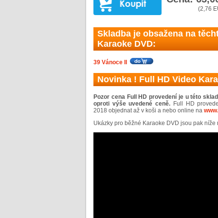
(2,76 
Skladba je obsažena na těch
Karaoke DVD:
39 Vánoce II
Novinka ! Full HD Video Kar
Pozor cena Full HD provedení je u této skla
oproti výše uvedené ceně.
Full HD provede
2018 objednat až v koši a nebo online na
www.
Ukázky pro běžné Karaoke DVD jsou pak níže n