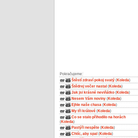
Pokračujeme:
Štěstí zdraví pokoj svatý
(
Koleda
)
Štědrej večer nastal
(
Koleda
)
Jak jsi krásné neviňátko
(
Koleda
)
Nesem Vám noviny
(
Koleda
)
Ejhle naše chasa
(
Koleda
)
My tři králové
(
Koleda
)
Co se stalo přihodilo na horách
(
Koleda
)
Pastýři nespěte
(
Koleda
)
Chtíc, aby spal
(
Koleda
)