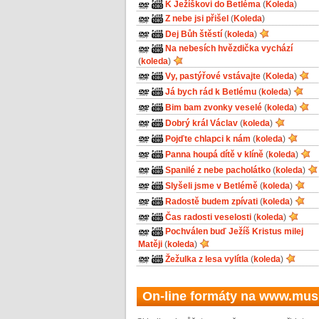
K Ježíškovi do Betléma
(
Koleda
)
Z nebe jsi přišel
(
Koleda
)
Dej Bůh štěstí
(
koleda
)
Na nebesích hvězdička vychází
(
koleda
)
Vy, pastýřové vstávajte
(
Koleda
)
Já bych rád k Betlému
(
koleda
)
Bim bam zvonky veselé
(
koleda
)
Dobrý král Václav
(
koleda
)
Pojďte chlapci k nám
(
koleda
)
Panna houpá dítě v klíně
(
koleda
)
Spanilé z nebe pacholátko
(
koleda
)
Slyšeli jsme v Betlémě
(
koleda
)
Radostě budem zpívati
(
koleda
)
Čas radosti veselosti
(
koleda
)
Pochválen buď Ježíš Kristus milej
Matěji
(
koleda
)
Žežulka z lesa vylítla
(
koleda
)
On-line formáty na www.musi