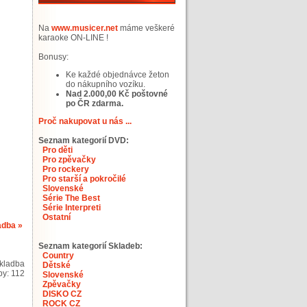
Na
www.musicer.net
máme veškeré
karaoke ON-LINE !
Bonusy:
Ke každé objednávce žeton
do nákupního vozíku.
Nad 2.000,00 Kč poštovné
po ČR zdarma.
Proč nakupovat u nás ...
Seznam kategorií DVD:
Pro děti
Pro zpěvačky
Pro rockery
Pro starší a pokročilé
Slovenské
Série The Best
Série Interpreti
Ostatní
adba »
Seznam kategorií Skladeb:
Country
skladba
Dětské
by: 112
Slovenské
Zpěvačky
DISKO CZ
ROCK CZ