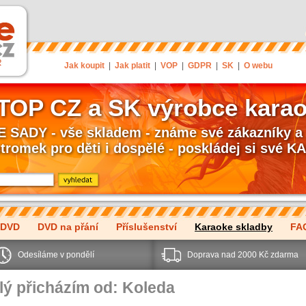
Jak koupit
|
Jak platit
|
VOP
|
GDPR
|
SK
|
O webu
 TOP CZ a SK výrobce kara
SADY - vše skladem - známe své zákazníky a 
stromek pro děti i dospělé - poskládej si své
 DVD
DVD na přání
Příslušenství
Karaoke skladby
FA
Odesíláme v pondělí
Doprava nad 2000 Kč zdarma
ý přicházím od: Koleda