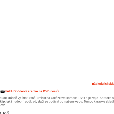
následující skl
,
Full HD Video Karaoke na DVD nosiči
.
ude krásně vyjímat! Stačí umístit na zakázkové karaoke DVD a je tvoje. Karaoke 
klip, tak i hudební podklad, stačí se podívat po našem webu. Tempo karaoke sklad
dová.
0 Kč