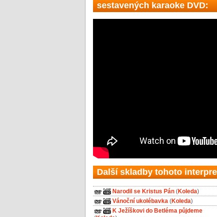
sestavených karaoke DVD:
Další skladby tohoto interpre
Narodil se Kristus Pán
(
Koleda
)
Vánoční ukolébavka
(
Koleda
)
K Ježíškovi do Betléma půjdeme