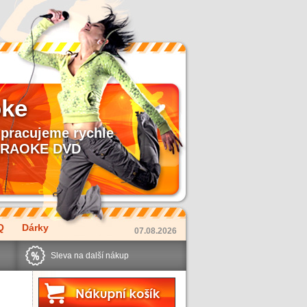
oke
pracujeme rychle
 KARAOKE DVD
Q
Dárky
07.08.2026
Sleva na další nákup