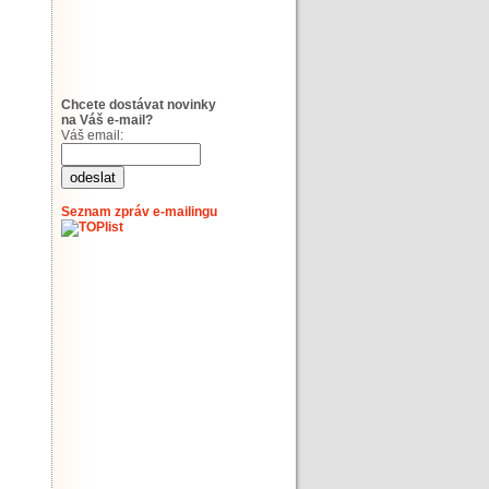
Chcete dostávat novinky
na Váš e-mail?
Váš email:
Seznam zpráv e-mailingu