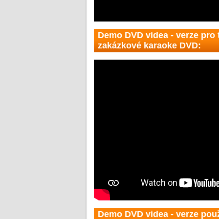
Demo DVD videa - verze pro 
zakázkové karaoke DVD:
Demo DVD videa - verze použ