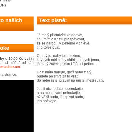
EUR)
to našich
Text písně:
Já malý přicházím koledovat,
co umím o Kristu prozpěvovat,
že se narodil, v Betlémě v chlévě,
aoke
chci zvěstovat.
Chudý je, nahý je, trpí zimů,
dby o 10,00 Kč vyšší
kdybych měl co by chtěl, dal bych jemu,
ní si můžeš od září
já malý žáček, plínku i fáček i peřinu.
musicer.net
.
Dost málo darujte, groš nebo zlatý,
a stránce.
budete po smrti za to vzati,
do nebe jistě, pravím na místě, mezi svatý.
Jestli nic nedáte nebroukejte,
a na mé zpívání nefoukejte,
až větší budu, líp zpívat budu,
jen počkejte.