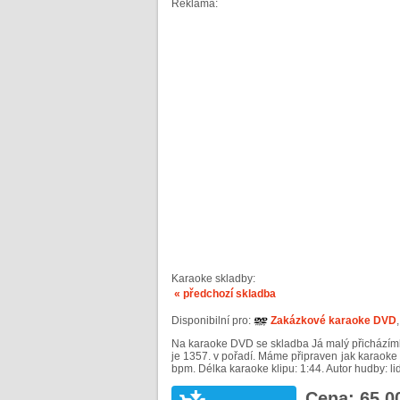
Reklama:
Karaoke skladby:
« předchozí skladba
Disponibilní pro:
Zakázkové karaoke DVD
Na karaoke DVD se skladba Já malý přicházímb
je 1357. v pořadí. Máme připraven jak karaoke 
bpm. Délka karaoke klipu: 1:44. Autor hudby: li
Cena: 65,0