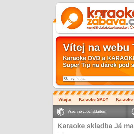
Vítej na webu
Karaoke DVD a KARAOKE 
Super Tip na dárek pod 
Vítejte
Karaoke SADY
Karaoke
Všechno zboží skladem
Karaoke skladba Já mal