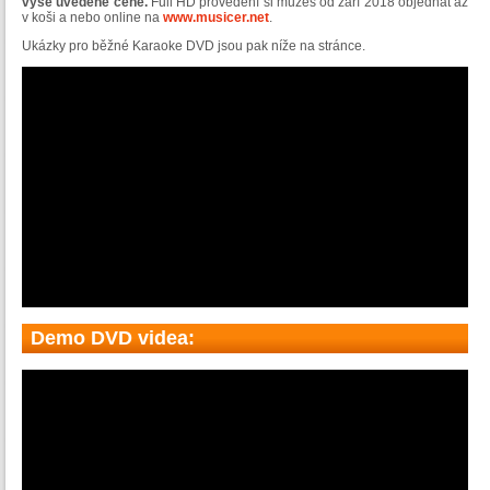
výše uvedené ceně.
Full HD provedení si můžeš od září 2018 objednat až
v koši a nebo online na
www.musicer.net
.
Ukázky pro běžné Karaoke DVD jsou pak níže na stránce.
Demo DVD videa: