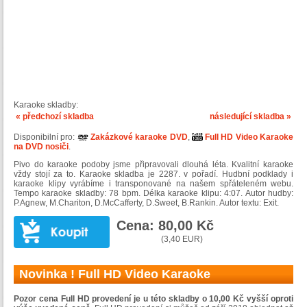
Karaoke skladby:
« předchozí skladba
následující skladba »
Disponibilní pro:
Zakázkové karaoke DVD
,
Full HD Video Karaoke
na DVD nosiči
.
Pivo do karaoke podoby jsme připravovali dlouhá léta. Kvalitní karaoke
vždy stojí za to. Karaoke skladba je 2287. v pořadí. Hudbní podklady i
karaoke klipy vyrábíme i transponované na našem spřáteleném webu.
Tempo karaoke skladby: 78 bpm. Délka karaoke klipu: 4:07. Autor hudby:
P.Agnew, M.Chariton, D.McCafferty, D.Sweet, B.Rankin. Autor textu: Exit.
Cena: 80,00 Kč
(3,40 EUR)
Novinka ! Full HD Video Karaoke
Pozor cena Full HD provedení je u této skladby o 10,00 Kč vyšší oproti