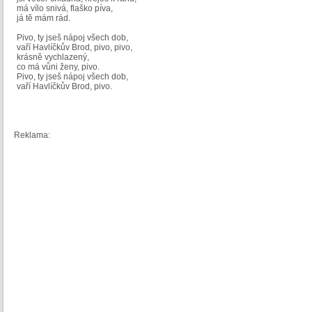
má vílo snivá, flaško píva,
já tě mám rád.
Pivo, ty jseš nápoj všech dob,
vaří Havlíčkův Brod, pivo, pivo,
krásně vychlazený,
co má vůni ženy, pivo.
Pivo, ty jseš nápoj všech dob,
vaří Havlíčkův Brod, pivo.
Reklama: