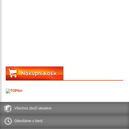
Všechno zboží skladem
Odesíláme v úterý