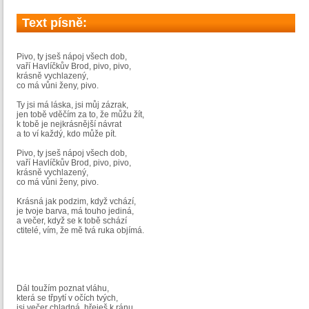
Text písně:
Pivo, ty jseš nápoj všech dob,
vaří Havlíčkův Brod, pivo, pivo,
krásně vychlazený,
co má vůni ženy, pivo.
Ty jsi má láska, jsi můj zázrak,
jen tobě vděčím za to, že můžu žít,
k tobě je nejkrásnější návrat
a to ví každý, kdo může pít.
Pivo, ty jseš nápoj všech dob,
vaří Havlíčkův Brod, pivo, pivo,
krásně vychlazený,
co má vůni ženy, pivo.
Krásná jak podzim, když vchází,
je tvoje barva, má touho jediná,
a večer, když se k tobě schází
ctitelé, vím, že mě tvá ruka objímá.
Dál toužím poznat vláhu,
která se třpytí v očích tvých,
jsi večer chladná, hřeješ k ránu,