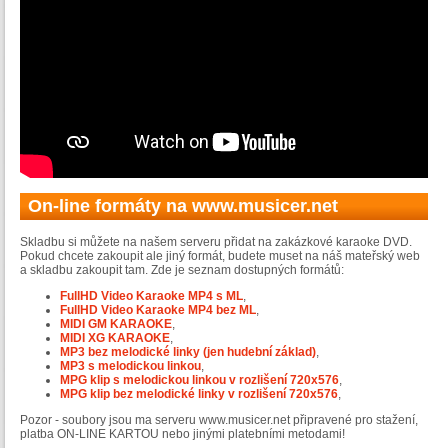
On-line formáty na www.musicer.net
Skladbu si můžete na našem serveru přidat na zakázkové karaoke DVD.
Pokud chcete zakoupit ale jiný formát, budete muset na náš mateřský web
a skladbu zakoupit tam. Zde je seznam dostupných formátů:
FullHD Video Karaoke MP4 s ML
,
FullHD Video Karaoke MP4 bez ML
,
MIDI GM KARAOKE
,
MIDI XG KARAOKE
,
MP3 bez melodické linky (jen hudební základ)
,
MP3 s melodickou linkou
,
MPG klip s melodickou linkou v rozlišení 720x576
,
MPG klip bez melodické linky v rozlišení 720x576
,
Pozor - soubory jsou ma serveru www.musicer.net připravené pro stažení,
platba ON-LINE KARTOU nebo jinými platebními metodami!