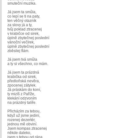
smuteční muzika.
Já jsem ta smůla,
co lepí se ti na paty,
ten věčný otazník
za slovy já a ty,
tvůj poklad ztracenej
v krabičce od sirek,
úplně zbytečnej poslední
vánoční večírek,
úplně zbytečnej poslední
zběsilej flám.
Já jsem tvá smůla
a ty si všechno, co mám.
Já jsem ta prázdná
krabička od sirek,
předloňská nevěra,
zpocenej zátylek.
Já práskám do koní,
ty mizíš z Paříže,
klekání odzvoním
na prázdný talíře.
Přicházím za tebou,
když už jsme jediní,
rozenej dezertér,
jednou mě obviní.
Jsem kompas ztracenej
někde daleko,
jsem s tebou od rána