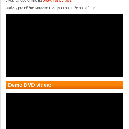
v koši a nebo online na
www.musicer.net
.
Ukázky pro běžné Karaoke DVD jsou pak níže na stránce.
Demo DVD videa: