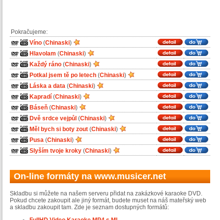
Pokračujeme:
Víno
(
Chinaski
)
Hlavolam
(
Chinaski
)
Každý ráno
(
Chinaski
)
Potkal jsem tě po letech
(
Chinaski
)
Láska a data
(
Chinaski
)
Kapradí
(
Chinaski
)
Báseň
(
Chinaski
)
Dvě srdce vejpůl
(
Chinaski
)
Měl bych si boty zout
(
Chinaski
)
Pusa
(
Chinaski
)
Slyším tvoje kroky
(
Chinaski
)
On-line formáty na www.musicer.net
Skladbu si můžete na našem serveru přidat na zakázkové karaoke DVD.
Pokud chcete zakoupit ale jiný formát, budete muset na náš mateřský web
a skladbu zakoupit tam. Zde je seznam dostupných formátů: