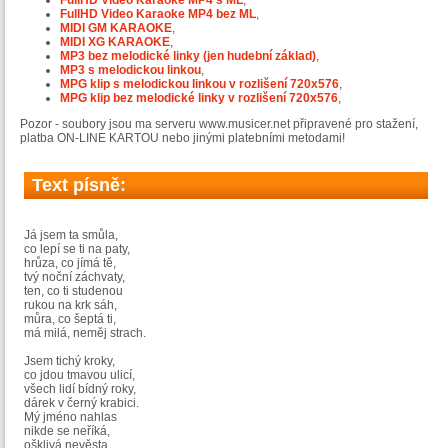
FullHD Video Karaoke MP4 s ML
,
FullHD Video Karaoke MP4 bez ML
,
MIDI GM KARAOKE
,
MIDI XG KARAOKE
,
MP3 bez melodické linky (jen hudební základ)
,
MP3 s melodickou linkou
,
MPG klip s melodickou linkou v rozlišení 720x576
,
MPG klip bez melodické linky v rozlišení 720x576
,
Pozor - soubory jsou ma serveru www.musicer.net připravené pro stažení,
platba ON-LINE KARTOU nebo jinými platebními metodami!
Text písně:
Já jsem ta smůla,
co lepí se ti na paty,
hrůza, co jímá tě,
tvý noční záchvaty,
ten, co ti studenou
rukou na krk sáh,
můra, co šeptá ti,
má milá, neměj strach.
Jsem tichý kroky,
co jdou tmavou ulicí,
všech lidí bídný roky,
dárek v černý krabici.
Mý jméno nahlas
nikde se neříká,
ošklivá nevěsta,