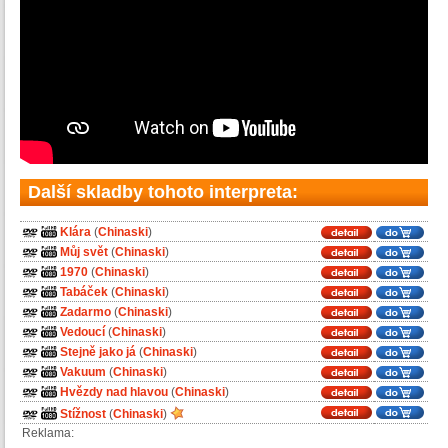
Další skladby tohoto interpreta:
Klára
(
Chinaski
)
Můj svět
(
Chinaski
)
1970
(
Chinaski
)
Tabáček
(
Chinaski
)
Zadarmo
(
Chinaski
)
Vedoucí
(
Chinaski
)
Stejně jako já
(
Chinaski
)
Vakuum
(
Chinaski
)
Hvězdy nad hlavou
(
Chinaski
)
Stížnost
(
Chinaski
)
Reklama: