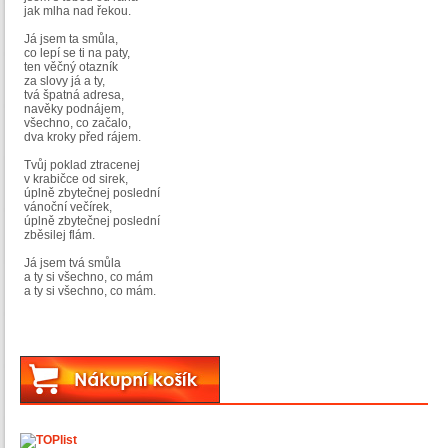
jak mlha nad řekou.
Já jsem ta smůla,
co lepí se ti na paty,
ten věčný otazník
za slovy já a ty,
tvá špatná adresa,
navěky podnájem,
všechno, co začalo,
dva kroky před rájem.
Tvůj poklad ztracenej
v krabičce od sirek,
úplně zbytečnej poslední
vánoční večírek,
úplně zbytečnej poslední
zběsilej flám.
Já jsem tvá smůla
a ty si všechno, co mám
a ty si všechno, co mám.