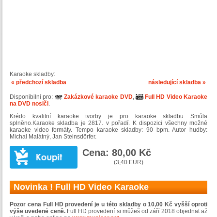
Karaoke skladby:
« předchozí skladba
následující skladba »
Disponibilní pro:
Zakázkové karaoke DVD
,
Full HD Video Karaoke
na DVD nosiči
.
Krédo kvalitní karaoke tvorby je pro karaoke skladbu Smůla
splněno.Karaoke skladba je 2817. v pořadí. K dispozici všechny možné
karaoke video formáty. Tempo karaoke skladby: 90 bpm. Autor hudby:
Michal Malátný, Jan Steinsdörfer.
Cena: 80,00 Kč
(3,40 EUR)
Novinka ! Full HD Video Karaoke
Pozor cena Full HD provedení je u této skladby o 10,00 Kč vyšší oproti
výše uvedené ceně.
Full HD provedení si můžeš od září 2018 objednat až